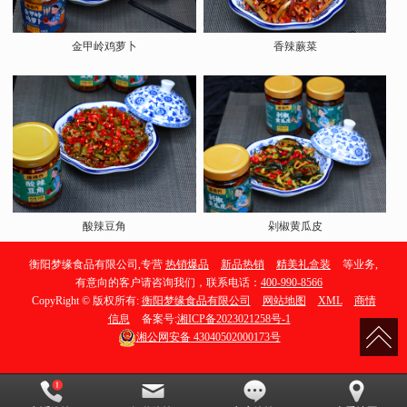
金甲岭鸡萝卜
香辣蕨菜
酸辣豆角
剁椒黄瓜皮
衡阳梦缘食品有限公司,专营
热销爆品
新品热销
精美礼盒装
等业务,
有意向的客户请咨询我们，联系电话：
400-990-8566
CopyRight © 版权所有:
衡阳梦缘食品有限公司
网站地图
XML
商情
信息
备案号:
湘ICP备2023021258号-1
湘公网安备
43040502000173号