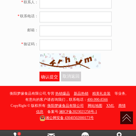
*
联系人：
*
联系电话：
邮箱：
*
验证码：
确认提交
取消返回
衡阳梦缘食品有限公司,专营
热销爆品
新品热销
精美礼盒装
等业务,
有意向的客户请咨询我们，联系电话：
400-990-8566
CopyRight © 版权所有:
衡阳梦缘食品有限公司
网站地图
XML
商情
信息
备案号:
湘ICP备2023021258号-1
湘公网安备
43040502000173号