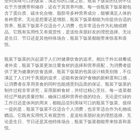
受到美味可口的饭菜，满足你的口腹之欲。瓶装下饭菜的优势不仅
在于方便携带和储存，还在于其营养均衡。每一份瓶装下饭菜都包
含了蛋白质、碳水化合物、脂肪等多种营养成分，能够满足人体的
各种需求。无论是想要还是增肌，瓶装下饭菜都能为你提供合适的
营养。瓶装下饭菜不仅适合个人消费，也非常适合作为礼物或赠
品。它既有实用性又有观赏性，是送给亲朋好友的理想选择。无论
是生日、节日还是其他特殊场合，瓶装下饭菜都能带来惊喜和喜
悦。
瓶装下饭菜的兴起源于人们对健康饮食的追求。相比于外出就餐或
者外卖，瓶装下饭菜更加注重食材的选择和营养搭配，为消费者提
供了更为健康的饮食选择。瓶装下饭菜的包装设计精美别致，不仅
满足了人们对于美观的追求，还能有效保护食物的新鲜度和口感，
让消费者在享用美食的同时也能感受到品质的保证。瓶装下饭菜的
制作过程非常讲究，采用新鲜食材，并经过精心烹饪。每一道菜都
经过严格的质量控制，确保口感和营养价值的结合。无论是忙碌的
工作日还是休闲的周末，都能品尝到美味可口的瓶装下饭菜。值得
一提的是，瓶装下饭菜不仅适合个人消费，也非常适合作为礼物或
赠品。它既有实用性又有观赏性，是送给亲朋好友的理想选择。无
论是生日、节日还是其他特殊场合，瓶装下饭菜都能带来惊喜和喜
悦。