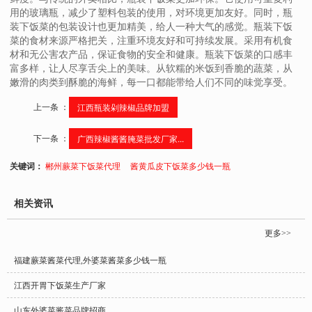
用的玻璃瓶，减少了塑料包装的使用，对环境更加友好。同时，瓶
装下饭菜的包装设计也更加精美，给人一种大气的感觉。瓶装下饭
菜的食材来源严格把关，注重环境友好和可持续发展。采用有机食
材和无公害农产品，保证食物的安全和健康。瓶装下饭菜的口感丰
富多样，让人尽享舌尖上的美味。从软糯的米饭到香脆的蔬菜，从
嫩滑的肉类到酥脆的海鲜，每一口都能带给人们不同的味觉享受。
上一条 ：
江西瓶装剁辣椒品牌加盟
下一条 ：
广西辣椒酱酱腌菜批发厂家...
关键词：
郴州蕨菜下饭菜代理
酱黄瓜皮下饭菜多少钱一瓶
相关资讯
更多>>
福建蕨菜酱菜代理,外婆菜酱菜多少钱一瓶
江西开胃下饭菜生产厂家
山东外婆菜酱菜品牌招商