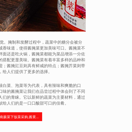
感觉。腌制和发酵过程中，蔬菜中的糖分会被分
咸香味道，使得酱腌菜更加美味可口。酱腌菜不
拌面还是吃火锅，酱腌菜都能为菜品增添一分佐
的搭配更显美味。酱腌菜有着丰富多样的品种和
迎；酱腌豇豆则具有鲜咸的特点；酱腌芥菜则带
，给人们提供了更多的选择。
辣白菜、泡菜等为代表，具有辣味和爽脆的口
口味的酱腌菜让我们在品尝过程中体会到了不同
人们的青睐。它以新鲜的蔬菜为主要材料，通过
献给人们的是一口口酸甜可口的佳肴。
南蕨菜下饭菜采购,酱黄...