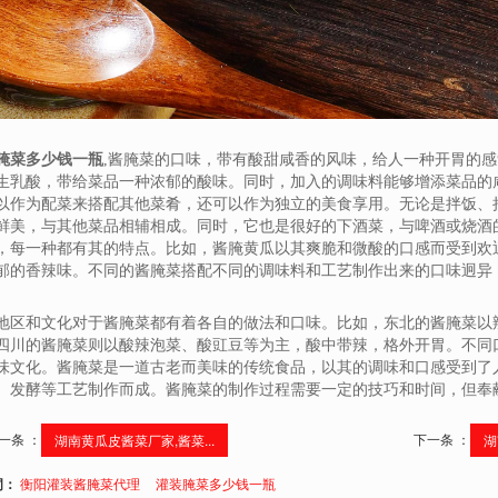
腌菜多少钱一瓶
,酱腌菜的口味，带有酸甜咸香的风味，给人一种开胃的
生乳酸，带给菜品一种浓郁的酸味。同时，加入的调味料能够增添菜品的
以作为配菜来搭配其他菜肴，还可以作为独立的美食享用。无论是拌饭、
鲜美，与其他菜品相辅相成。同时，它也是很好的下酒菜，与啤酒或烧酒
，每一种都有其的特点。比如，酱腌黄瓜以其爽脆和微酸的口感而受到欢
郁的香辣味。不同的酱腌菜搭配不同的调味料和工艺制作出来的口味迥异
地区和文化对于酱腌菜都有着各自的做法和口味。比如，东北的酱腌菜以
四川的酱腌菜则以酸辣泡菜、酸豇豆等为主，酸中带辣，格外开胃。不同
味文化。酱腌菜是一道古老而美味的传统食品，以其的调味和口感受到了
、发酵等工艺制作而成。酱腌菜的制作过程需要一定的技巧和时间，但奉
一条 ：
下一条 ：
湖南黄瓜皮酱菜厂家,酱菜...
湖
词：
衡阳灌装酱腌菜代理
灌装腌菜多少钱一瓶