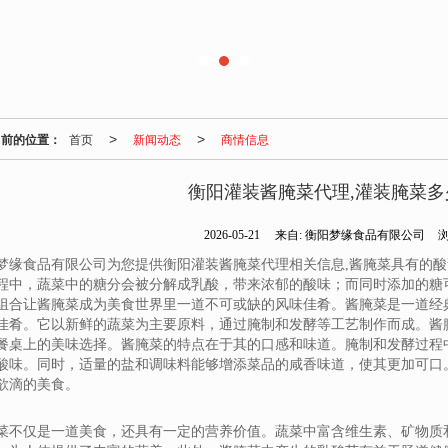
当前的位置：
首页
新闻动态
商情信息
>
>
衡阳灌装酱腌菜代理,灌装腌菜多
2026-05-21
来自:
衡阳梦缘食品有限公司
浏
梦缘食品有限公司为您提供衡阳灌装酱腌菜代理相关信息,酱腌菜具有的
程中，蔬菜中的糖分会被分解成乳酸，带来浓郁的酸味；而同时添加的糖
组合让酱腌菜成为美食世界里一道不可或缺的风味佳肴。酱腌菜是一道经
佳肴。它以新鲜的蔬菜为主要原料，通过腌制和发酵等工艺制作而成。酱
餐桌上的美味选择。酱腌菜的特点在于其的口感和味道。腌制和发酵过程
酸味。同时，适量的盐和调味料能够增添菜品的咸香味道，使其更加可口
欲滴的美食。
菜不仅是一道美食，还具有一定的营养价值。蔬菜中富含维生素、矿物质