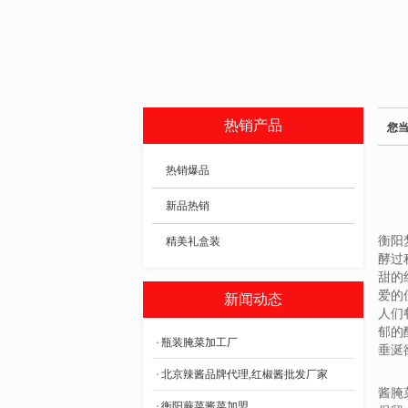
热销产品
您
热销爆品
新品热销
衡阳
精美礼盒装
酵过
甜的
爱的
新闻动态
人们
郁的
瓶装腌菜加工厂
垂涎
北京辣酱品牌代理,红椒酱批发厂家
酱腌
衡阳蕨菜酱菜加盟