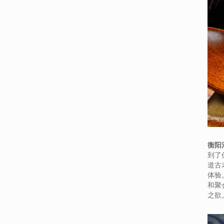
衡阳
到了
道古
体验
和聚
之欲