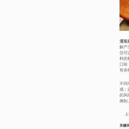
灌装
解产
仅可
料的
口味
有浓
不同
感；
的风
腌制
上
关键