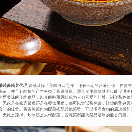
灌装酱腌菜代理
,酱腌菜除了美味可口之外，还有一定的营养价值。在腌
保留，并且乳酸菌的产生有益于肠道健康。适量食用酱腌菜不仅能促进消
老而美味的传统食品，以其的酸甜风味成为人们喜爱的佳肴。制作酱腌菜
。无论是在家庭聚餐还是在餐馆用餐，都可以尝试酱腌菜，让你的舌尖领
会时的佳肴。将酱腌菜作为配菜搭配其他菜肴，可以增添食物的层次感和
。无论是凉拌、炒制还是火锅配菜，酱腌菜都能为菜品增添的酸香口感。