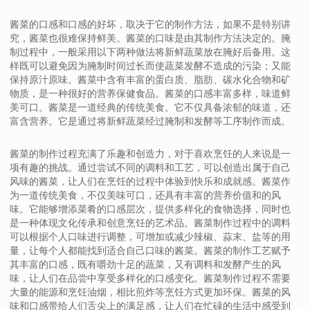
酱菜的口感和口感的好坏，取决于它的制作方法，如果不是特别讲
究，酱菜也很难保持鲜美。酱菜的口味是由其制作方法决定的。腌
制过程中，一般采用以下两种做法将新鲜蔬菜放在腌好后备用。这
样既可以避免因为腌制时间过长而使蔬菜发酵不造成的污染；又能
保持原汁原味。酱菜中含有丰富的蛋白质、脂肪、碳水化合物和矿
物质，是一种很好的营养保健食品。酱菜的口感丰富多样，味道鲜
美可口。酱菜是一道经典的传统美食。它不仅具备浓郁的味道，还
富含营养。它是通过将新鲜蔬菜经过腌制和发酵等工序制作而成。
酱菜的制作过程充满了乐趣和创造力，对于喜欢烹饪的人来说是一
项有趣的挑战。通过尝试不同的调料和工艺，可以创造出属于自己
风味的酱菜，让人们在烹饪的过程中体验到快乐和成就感。酱菜作
为一道传统美食，不仅美味可口，还具有丰富的营养价值和的风
味。它能够增添菜肴的口感层次，提供多样化的食物选择，同时也
是一种体现文化传承和创意烹饪的艺术品。酱菜制作过程中的调料
可以根据个人口味进行调整，可增加或减少辣椒、蒜末、盐等的用
量，让每个人都能找到适合自己口味的酱菜。酱菜的制作工艺赋予
其丰富的口感，既有嚼劲十足的蔬菜，又有调料和发酵产生的风
味，让人们在品尝中享受多样化的口感变化。酱菜制作过程不需要
大量的能源和烹饪油烟，相比煎炸等烹饪方式更加环保。酱菜的风
味和口感带给人们舌尖上的满足感，让人们在忙碌的生活中感受到