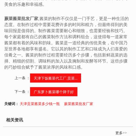
美食的乐趣和幸福感。
蕨菜酱菜批发厂家
,酱菜的制作不仅仅是一门手艺，更是一种生活的
态度。在制作过程中需要花费许多的时间和精力，但最终得到的美
味回报是值得的。制作酱菜需要耐心和细致，也需要经验和技巧。
每个家庭都有自己的酱菜制作方法和调料组合，这使得每一道家常
酱菜都有着的风味和韵味。酱菜是一道经典的传统美食，在中国乃
至世界各地都享有盛名。它以其的制作工艺和口味成为人们喜爱的
佳肴之一。酱菜的制作过程需要经历多个步骤，包括新鲜蔬菜的选
择、精细的切割、调味料的加入以及腌制和发酵等环节。这些步骤
的巧妙组合赋予了酱菜浓厚的风味和口感。
上一条 ：
天津下饭酱菜代工厂,贡菜...
下一条 ：
广东萝卜酱菜哪个牌子好
关键词：
天津贡菜酱菜多少钱一瓶
蕨菜酱菜批发厂家
相关资讯
更多>>