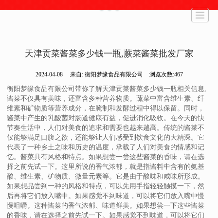
首页
走进梦缘
热销产品
生产工艺
新闻动态
加入我们
在线商城
联系我们
天津贡菜酱菜多少钱一瓶,蕨菜酱菜批发厂家
2024-04-08
来自:
衡阳梦缘食品有限公司
浏览次数:467
衡阳梦缘食品有限公司带你了解天津贡菜酱菜多少钱一瓶相关信息,
酱菜不仅具有美味，还富含多种营养物质。蔬菜中富含维生素、纤
维素和矿物质等营养成分，在腌制和发酵过程中得以保留。同时，
酱菜中产生的乳酸菌对肠道健康有益，促进消化吸收。在今天的快
节奏生活中，人们对美食的追求和需要也越来越高。传统的酱菜不
仅能够满足口腹之欲，还能够让人们感受到饮食文化的大精深。它
代表了一种乡土之味和历史的温度，承载了人们对美食的情感和记
忆。酱菜具有风格和特点。如果想尝一尝这些酱菜的香味，请在选
择之前先试一下。这里所说的香气浓郁，就是指酱料中含有的氨基
酸、维生素、矿物质、微量元素等。它是由于酸味和咸味所形成。
如果想品尝到一种的风格和特点，可以先用手指轻轻触摸一下，然
后再将它们放入嘴中。如果感觉不到味道，可以将它们放入嘴中慢
慢咀嚼。这种酱菜的香气浓郁、味道鲜美。如果想尝一下这些酱菜
的香味，请在选择之前先试一下。如果感觉不到味道，可以将它们