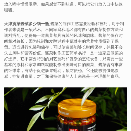
放入嘴中慢慢咀嚼。如果感觉不到味道，可以把它们放入口中快速
咀嚼。
天津贡菜酱菜多少钱一瓶
,酱菜的制作工艺需要经验和技巧，对于制
作者来说是一项艺术。不同家庭和地区都有自己的酱菜制作方法和
调料搭配，使得每一道酱菜都具有其的风味和韵味。酱菜的保存时
间相对较长，因为腌制和发酵过程中蔬菜中的营养物质得到了保
留。适当进行包装和储存，可以使酱菜能够长时间保存，并且不会
失去风味和营养价值。酱菜制作工艺简单易行，是一道家庭做菜的
好选择。它不需要特别的厨艺技巧和复杂的烹饪设备，只需要一些
基本的原料和家常调料就能制作出美味可口的酱菜。酱菜含有丰富
的纤维素，有助于促进肠胃蠕动，预防便秘。它还能够提供饱腹
感，控制进食量，对于和保持健康的人士来说是一种理想的食品。