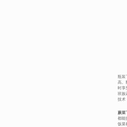
瓶装
高。
时享
班族
技术
蕨菜
都能
饭菜