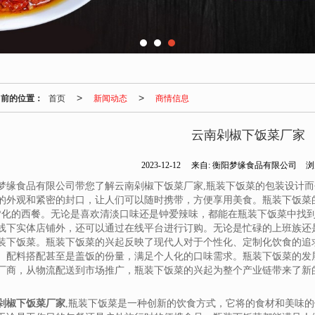
当前的位置：
首页
新闻动态
商情信息
>
>
云南剁椒下饭菜厂家
2023-12-12
来自:
衡阳梦缘食品有限公司
浏
梦缘食品有限公司带您了解云南剁椒下饭菜厂家,瓶装下饭菜的包装设计
的外观和紧密的封口，让人们可以随时携带，方便享用美食。瓶装下饭菜
**化的西餐。无论是喜欢清淡口味还是钟爱辣味，都能在瓶装下饭菜中找
线下实体店铺外，还可以通过在线平台进行订购。无论是忙碌的上班族还
装下饭菜。瓶装下饭菜的兴起反映了现代人对于个性化、定制化饮食的追
、配料搭配甚至是盖饭的份量，满足个人化的口味需求。瓶装下饭菜的发
厂商，从物流配送到市场推广，瓶装下饭菜的兴起为整个产业链带来了新
剁椒下饭菜厂家
,瓶装下饭菜是一种创新的饮食方式，它将的食材和美味