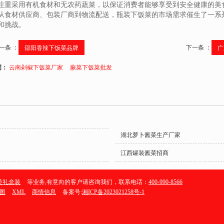
注重采用有机食材和无农药蔬菜，以保证消费者能够享受到安全健康的美
从食材供应商、包装厂商到物流配送，瓶装下饭菜的市场需求催生了一系
和挑战。
一条 ：
下一条 ：
邵阳香辣下饭菜品牌
广
词：
云南剁椒下饭菜厂家
蕨菜下饭菜批发
湖北萝卜酱菜生产厂家
江西罐装酱菜招商
美礼盒装
等业务,有意向的客户请咨询我们，联系电话：
400-990-8566
图
XML
商情信息
备案号:
湘ICP备2023021258号-1