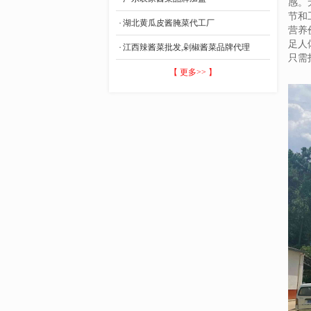
感。
节和
湖北黄瓜皮酱腌菜代工厂
营养
足人
江西辣酱菜批发,剁椒酱菜品牌代理
只需
【 更多>> 】