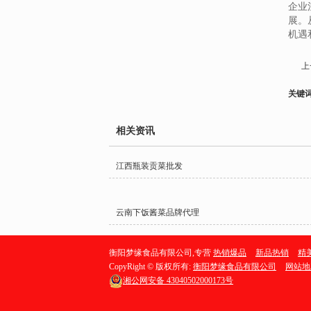
企业
展。
机遇
上
关键
相关资讯
江西瓶装贡菜批发
云南下饭酱菜品牌代理
衡阳梦缘食品有限公司,专营
热销爆品
新品热销
精
CopyRight © 版权所有:
衡阳梦缘食品有限公司
网站地
湘公网安备
43040502000173号