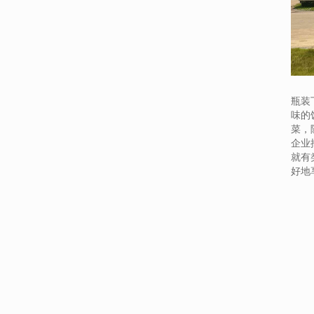
瓶装
味的
菜，
企业
就有
好地