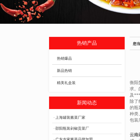
热销产品
您
热销爆品
新品热销
衡阳
精美礼盒装
求。
及*
除了
新闻动态
的瓶
种类
上海罐装酱菜厂家
包装
邵阳瓶装剁椒贡菜厂
云南
广东农家酱菜品牌加盟