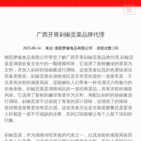
首页
走进梦缘
热销产品
生产工艺
新闻动态
加入我们
在线商城
联系我们
广西开胃剁椒贡菜品牌代理
2025-06-14
来自:
衡阳梦缘食品有限公司
浏览次数:236
衡阳梦缘食品有限公司带您了解广西开胃剁椒贡菜品牌代理,剁椒贡
菜是湖南饮食文化中的一颗璀璨明珠，它选用了新鲜嫩绿的青菜为
主料，并加入剁碎的辣椒酱进行调味。这道美食以其的色香味俱佳
而备受推崇。剁椒贡菜在湖南地区是非常受欢迎的一道家常菜，不
仅具有浓郁的湘菜风味，还能够给人们带来一种充满活力和魅力的
饮食体验。剁椒贡菜是湖南地区的一道经典菜品，具有浓郁的湘菜
风味。它选用了新鲜的嫩绿青菜作为主料，再配以剁碎的辣椒酱进
行调味。剁椒贡菜不仅保留了青菜的原汁原味，还增添了的辣味，
使得整道菜肴更加有层次感。这道美食无论是在家庭聚餐还是宴请
人时都是一道不可或缺的佳肴，其的口味能够让每个人留下深刻的
印象。
剁椒贡菜，作为湖南传统美食的代表之一，以其浓郁的湘菜风味而