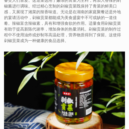
备受人们喜爱。这道菜选用了嫩绿的青菜为主料，再加入香辣的剁
椒酱进行调味。经过精心烹制的剁椒贡菜既保持了青菜的鲜美口
感，又展现了湘菜的辣香味道。无论是在湖南的家庭聚餐还是外地
的宴请活动中，剁椒贡菜都能成为美食盛宴中不可或缺的一道佳
肴。辣椒富含辣椒素，具有和增强食欲的作用。适量食用剁椒贡菜
有助于提高新陈代谢率，增加身体的热量消耗。剁椒贡菜的制作过
程中不使用油炸或炒制等高温处理，营养物质得到了保留。这使得
剁椒贡菜成为一种健康的食品选择。