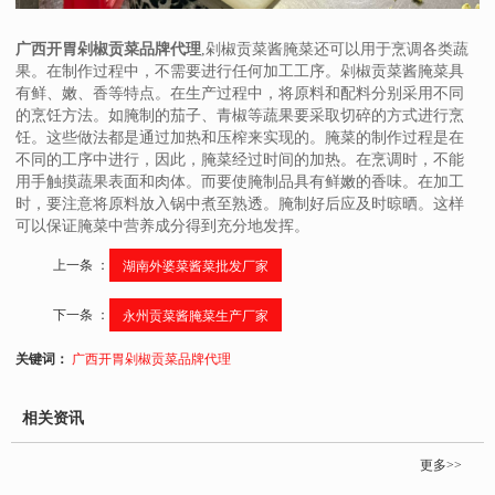
广西开胃剁椒贡菜品牌代理
,剁椒贡菜酱腌菜还可以用于烹调各类蔬
果。在制作过程中，不需要进行任何加工工序。剁椒贡菜酱腌菜具
有鲜、嫩、香等特点。在生产过程中，将原料和配料分别采用不同
的烹饪方法。如腌制的茄子、青椒等蔬果要采取切碎的方式进行烹
饪。这些做法都是通过加热和压榨来实现的。腌菜的制作过程是在
不同的工序中进行，因此，腌菜经过时间的加热。在烹调时，不能
用手触摸蔬果表面和肉体。而要使腌制品具有鲜嫩的香味。在加工
时，要注意将原料放入锅中煮至熟透。腌制好后应及时晾晒。这样
可以保证腌菜中营养成分得到充分地发挥。
上一条 ：
湖南外婆菜酱菜批发厂家
下一条 ：
永州贡菜酱腌菜生产厂家
关键词：
广西开胃剁椒贡菜品牌代理
相关资讯
更多>>